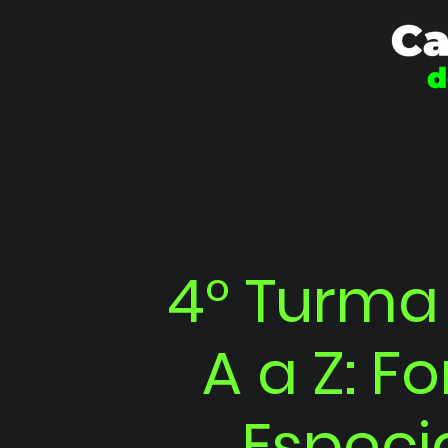
4° Turma
A a Z: 
Especi