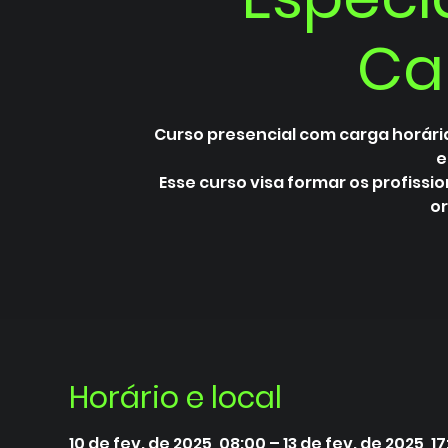
Ca
Curso presencial com carga horária
e
Esse curso visa formar os profiss
Horário e local
10 de fev. de 2025, 08:00 – 13 de fev. de 2025, 1