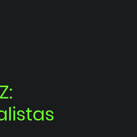
Z:
listas