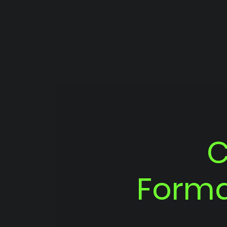
C
Forma