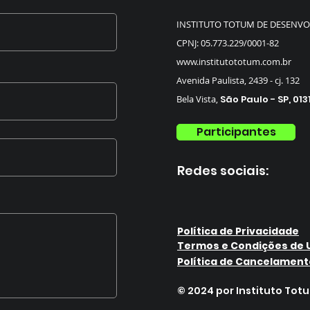
INSTITUTO TOTUM DE DESENVO
CPNJ: 05.773.229/0001-82
www.institutototum.com.br
Avenida Paulista, 2439 - cj. 132
Bela Vista,
São Paulo - SP, 013
Participantes
Redes sociais:
Política de Privacidade
Termos e Condições de 
Política de Cancelament
© 2024 por Instituto Tot