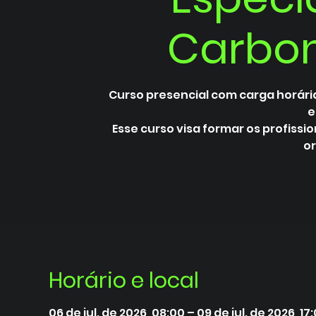
Carbon
Curso presencial com carga horária
e
Esse curso visa formar os profiss
o
Horário e local
06 de jul. de 2026, 08:00 – 09 de jul. de 2026, 17