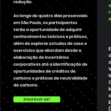
redução.
Ao longo de quatro dias presenciais
em São Paulo, os participantes
terão a oportunidade de adquirir
conhecimentos teóricos e práticos,
além de explorar estudos de caso e
E
exercícios que abordam desde a
d
elaboração de inventários
d
corporativos até a identificação de
V
oportunidades de créditos de
I
carbono e práticas de neutralidade
de carbono.
M
Inscreva-se!
(