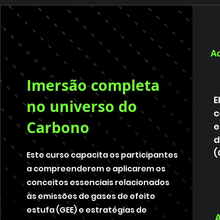
Ao
Imersão completa
E
no universo do
c
Carbono
e
d
(
Este curso capacita os participantes
a compreenderem e aplicarem os
conceitos essenciais relacionados
às emissões de gases de efeito
estufa (GEE) e estratégias de
A